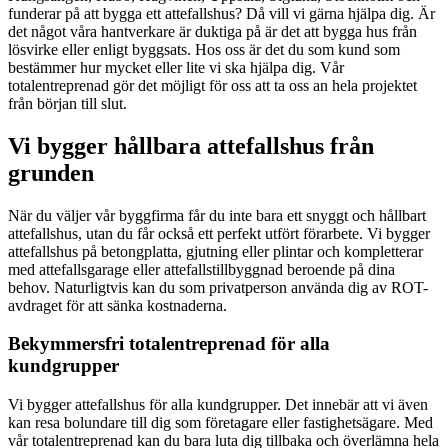
funderar på att bygga ett attefallshus? Då vill vi gärna hjälpa dig. Är
det något våra hantverkare är duktiga på är det att bygga hus från
lösvirke eller enligt byggsats. Hos oss är det du som kund som
bestämmer hur mycket eller lite vi ska hjälpa dig. Vår
totalentreprenad gör det möjligt för oss att ta oss an hela projektet
från början till slut.
Vi bygger hållbara attefallshus från
grunden
När du väljer vår byggfirma får du inte bara ett snyggt och hållbart
attefallshus, utan du får också ett perfekt utfört förarbete. Vi bygger
attefallshus på betongplatta, gjutning eller plintar och kompletterar
med attefallsgarage eller attefallstillbyggnad beroende på dina
behov. Naturligtvis kan du som privatperson använda dig av ROT-
avdraget för att sänka kostnaderna.
Bekymmersfri totalentreprenad för alla
kundgrupper
Vi bygger attefallshus för alla kundgrupper. Det innebär att vi även
kan resa bolundare till dig som företagare eller fastighetsägare. Med
vår totalentreprenad kan du bara luta dig tillbaka och överlämna hela