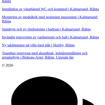
Bålsta
Installation av vägghängd WC och kommod i Kalmarsand, Bålsta
Montering av modulkök med noggrann inpassning i Kalmarsand,
Bålsta
Stambyte och ny rördragning i badrum i Kalmarsand, Bålsta
Invändig renovering av vardagsrum och hall i Kalmarsand, Bålsta
Ny takläggning på villa med plåt i Skörby, Bålsta
Trapphus renoverat med akustiktak, ledstångsmålning och
armaturbyte i Biskops-Arnö, Bålsta, Uppsala län
© 2026