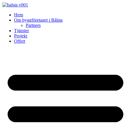
Skip
to
Hem
content
Om byggföretaget i Bålsta
Partners
Tjänster
Projekt
Offert