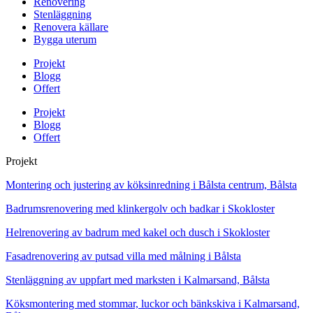
Renovering
Stenläggning
Renovera källare
Bygga uterum
Projekt
Blogg
Offert
Projekt
Blogg
Offert
Projekt
Montering och justering av köksinredning i Bålsta centrum, Bålsta
Badrumsrenovering med klinkergolv och badkar i Skokloster
Helrenovering av badrum med kakel och dusch i Skokloster
Fasadrenovering av putsad villa med målning i Bålsta
Stenläggning av uppfart med marksten i Kalmarsand, Bålsta
Köksmontering med stommar, luckor och bänkskiva i Kalmarsand,