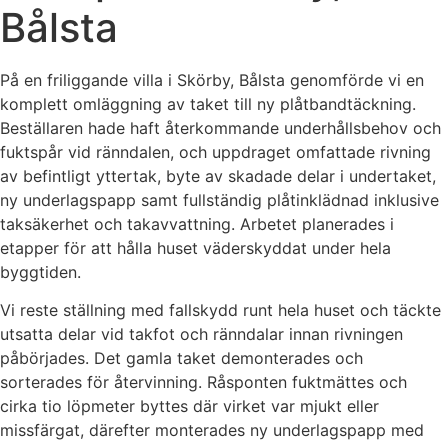
Bålsta
På en friliggande villa i Skörby, Bålsta genomförde vi en
komplett omläggning av taket till ny plåtbandtäckning.
Beställaren hade haft återkommande underhållsbehov och
fuktspår vid ränndalen, och uppdraget omfattade rivning
av befintligt yttertak, byte av skadade delar i undertaket,
ny underlagspapp samt fullständig plåtinklädnad inklusive
taksäkerhet och takavvattning. Arbetet planerades i
etapper för att hålla huset väderskyddat under hela
byggtiden.
Vi reste ställning med fallskydd runt hela huset och täckte
utsatta delar vid takfot och ränndalar innan rivningen
påbörjades. Det gamla taket demonterades och
sorterades för återvinning. Råsponten fuktmättes och
cirka tio löpmeter byttes där virket var mjukt eller
missfärgat, därefter monterades ny underlagspapp med