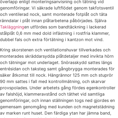
överlapp enligt monteringsanvisning och tätning vid
genomföringar. Vi säkrade luftflödet genom takfotsventil
och ventilerad nock, samt monterade fotplåt och täta
ränndalar i plåt innan plåtarbetena påbörjades. Själva
Takläggning
en utfördes som bandtäckning i lackerad
stålplåt 0,6 mm med dold infästning i rostfria klammer,
dubbel fals och extra förtätning i kantzon mot vind.
Kring skorstenen och ventilationshuvar tillverkades och
monterades skräddarsydda plåtdetaljer med invikta hörn
och tätningar mot underlaget. Snörasskydd sattes längs
entrésidan och taksteg samt gångbrygga monterades för
säker åtkomst till nock. Hängrännor 125 mm och stuprör
90 mm sattes i fall med kontrollmätning, och skarvar
provspolades. Under arbetets gång fördes egenkontroller
av falshöjd, klammeravstånd och täthet vid samtliga
genomföringar, och innan ställningen togs ned gjordes en
gemensam genomgång med kunden och magnetstädning
av marken runt huset. Den färdiga ytan har jämna band,