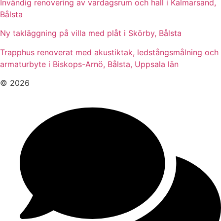
Invändig renovering av vardagsrum och hall i Kalmarsand,
Bålsta
Ny takläggning på villa med plåt i Skörby, Bålsta
Trapphus renoverat med akustiktak, ledstångsmålning och
armaturbyte i Biskops-Arnö, Bålsta, Uppsala län
© 2026