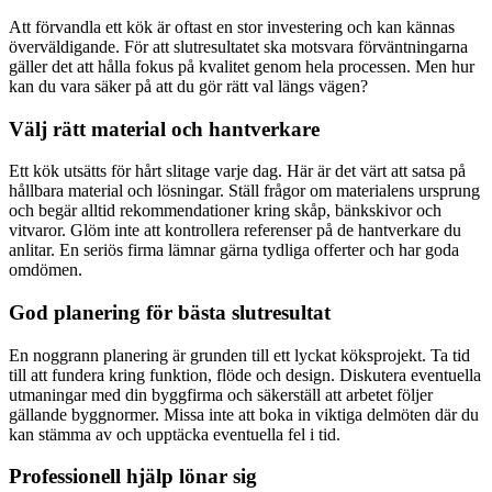
Att förvandla ett kök är oftast en stor investering och kan kännas
överväldigande. För att slutresultatet ska motsvara förväntningarna
gäller det att hålla fokus på kvalitet genom hela processen. Men hur
kan du vara säker på att du gör rätt val längs vägen?
Välj rätt material och hantverkare
Ett kök utsätts för hårt slitage varje dag. Här är det värt att satsa på
hållbara material och lösningar. Ställ frågor om materialens ursprung
och begär alltid rekommendationer kring skåp, bänkskivor och
vitvaror. Glöm inte att kontrollera referenser på de hantverkare du
anlitar. En seriös firma lämnar gärna tydliga offerter och har goda
omdömen.
God planering för bästa slutresultat
En noggrann planering är grunden till ett lyckat köksprojekt. Ta tid
till att fundera kring funktion, flöde och design. Diskutera eventuella
utmaningar med din byggfirma och säkerställ att arbetet följer
gällande byggnormer. Missa inte att boka in viktiga delmöten där du
kan stämma av och upptäcka eventuella fel i tid.
Professionell hjälp lönar sig