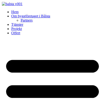
Skip
to
Hem
content
Om byggföretaget i Bålsta
Partners
Tjänster
Projekt
Offert