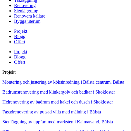
Takläggning
Renovering
Stenläggning
Renovera källare
Bygga uterum
Projekt
Blogg
Offert
Projekt
Blogg
Offert
Projekt
Montering och justering av köksinredning i Bålsta centrum, Bålsta
Badrumsrenovering med klinkergolv och badkar i Skokloster
Helrenovering av badrum med kakel och dusch i Skokloster
Fasadrenovering av putsad villa med målning i Bålsta
Stenläggning av uppfart med marksten i Kalmarsand, Bålsta