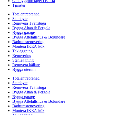
Om byggföretaget i Bålsta
Tjänster
Totalentreprenad
Stambyte
Renovera Tvättstuga
Bygga Altan & Pergola
Bygga garage
Bygga Attefallshus & Bolundare
Badrumsrenovering
Montera IKEA-kök
Takläggning
Renovering
Stenläggning
Renovera källare
Bygga uterum
Totalentreprenad
Stambyte
Renovera Tvättstuga
Bygga Altan & Pergola
Bygga garage
Bygga Attefallshus & Bolundare
Badrumsrenovering
Montera IKEA-kök